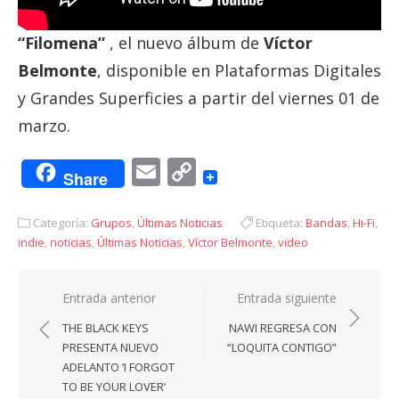
“Filomena”
, el nuevo álbum de
Víctor
Belmonte
, disponible en Plataformas Digitales
y Grandes Superficies a partir del viernes 01 de
marzo.
Email
Copy
Share
Link
Categoría:
Grupos
,
Últimas Noticias
Etiqueta:
Bandas
,
Hi-Fi
,
indie
,
noticias
,
Últimas Noticias
,
Víctor Belmonte
,
video
Navegación
Entrada anterior
Entrada siguiente
de
THE BLACK KEYS
NAWI REGRESA CON
entradas
PRESENTA NUEVO
“LOQUITA CONTIGO”
ADELANTO ‘I FORGOT
TO BE YOUR LOVER’