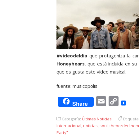
#videodeldia
que protagoniza la can
Honeybears
, que está incluida en s
que os gusta este vídeo musical.
fuente: musicopolis
Email
Cop
Share
Link
Categoría:
Últimas Noticias
Etiqueta
Internacional
,
noticias
,
soul
,
theborderlinem
Party”