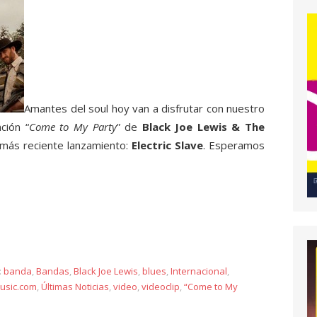
Amantes del soul hoy van a disfrutar con nuestro
ción “
Come to My Party
” de
Black Joe Lewis & The
u más reciente lanzamiento:
Electric Slave
. Esperamos
y
:
banda
,
Bandas
,
Black Joe Lewis
,
blues
,
Internacional
,
usic.com
,
Últimas Noticias
,
video
,
videoclip
,
“Come to My