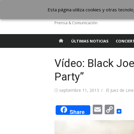
Saltar
The Borderline Mus
Esta página utiliza cookies y otras tecno
al
contenido
Prensa & Comunicación
ÚLTIMAS NOTICIAS
CONCIER
Vídeo: Black Jo
Party”
Publicada
Autor
septiembre 11, 2013
El Juez de Lin
el
Email
Cop
Share
Link