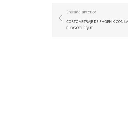
Navegación
Entrada anterior
de
CORTOMETRAJE DE PHOENIX CON L
entradas
BLOGOTHÈQUE