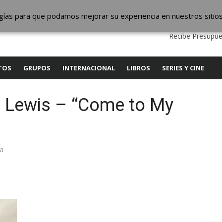
ic
logías para que podamos mejorar su experiencia en nuestros sitio
QUIENES SOMOS
CONTACTO
SERVICIOS
EDITA
Recibe Presupue
TOS
GRUPOS
INTERNACIONAL
LIBROS
SERIES Y CINE
e Lewis – “Come to My
ea
y