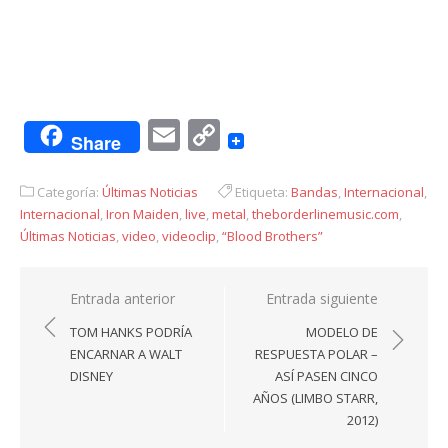
Email
Copy
Share
Link
Categoría:
Últimas Noticias
Etiqueta:
Bandas
,
Internacional
,
Internacional
,
Iron Maiden
,
live
,
metal
,
theborderlinemusic.com
,
Últimas Noticias
,
video
,
videoclip
,
“Blood Brothers”
Navegación
Entrada anterior
Entrada siguiente
de
TOM HANKS PODRÍA
MODELO DE
entradas
ENCARNAR A WALT
RESPUESTA POLAR –
DISNEY
ASÍ PASEN CINCO
AÑOS (LIMBO STARR,
2012)