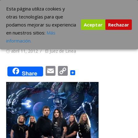
Saltar
The Borderline Music
Esta página utiliza cookies y
al
otras tecnologías para que
contenido
podamos mejorar su experiencia
Aceptar
Rechazar
Vídeo: Iron Maiden – “Blood
en nuestros sitios:
Más
Brothers” (Live)
información.
Publicada
Autor
abril 11, 2012
El Juez de Linea
el
Email
Copy
Share
Link