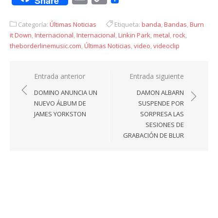
Share
Link
Categoría:
Últimas Noticias
Etiqueta:
banda
,
Bandas
,
Burn
it Down
,
Internacional
,
Internacional
,
Linkin Park
,
metal
,
rock
,
theborderlinemusic.com
,
Últimas Noticias
,
video
,
videoclip
Navegación
Entrada anterior
Entrada siguiente
de
DOMINO ANUNCIA UN
DAMON ALBARN
entradas
NUEVO ÁLBUM DE
SUSPENDE POR
JAMES YORKSTON
SORPRESA LAS
SESIONES DE
GRABACIÓN DE BLUR