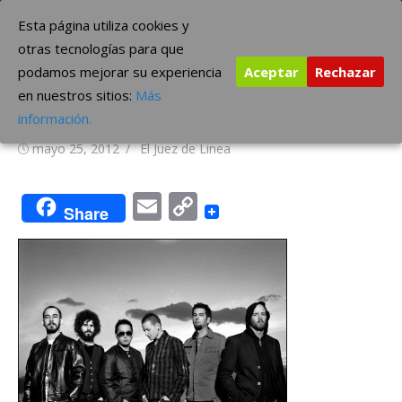
Saltar
The Borderline Music
Esta página utiliza cookies y
al
otras tecnologías para que
contenido
podamos mejorar su experiencia
Aceptar
Rechazar
Video: Linkin Park – Burn it
en nuestros sitios:
Más
Down
información.
Publicada
Autor
mayo 25, 2012
El Juez de Linea
el
Email
Copy
Share
Link