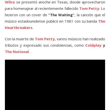
Wilco
se presentó anoche en Texas, donde aprovecharon
para homenajear al recientemente fallecido
Tom Petty
. Lo
hicieron con un cover de
“The Waiting“
, la canción que el
músico estadounidense publicó en 1981 con su banda
The
Heartbreakers
.
Con la muerte de
Tom Petty
, varios músicos han realizado
tributos y expresado sus condolencias, como
Coldplay
y
The National
.