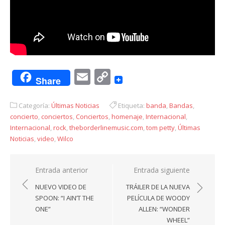
Email
Copy
Share
Link
Categoría:
Últimas Noticias
Etiqueta:
banda
,
Bandas
,
concierto
,
conciertos
,
Conciertos
,
homenaje
,
Internacional
,
Internacional
,
rock
,
theborderlinemusic.com
,
tom petty
,
Últimas
Noticias
,
video
,
Wilco
Navegación
Entrada anterior
Entrada siguiente
de
NUEVO VIDEO DE
TRÁILER DE LA NUEVA
entradas
SPOON: “I AIN’T THE
PELÍCULA DE WOODY
ONE”
ALLEN: “WONDER
WHEEL”