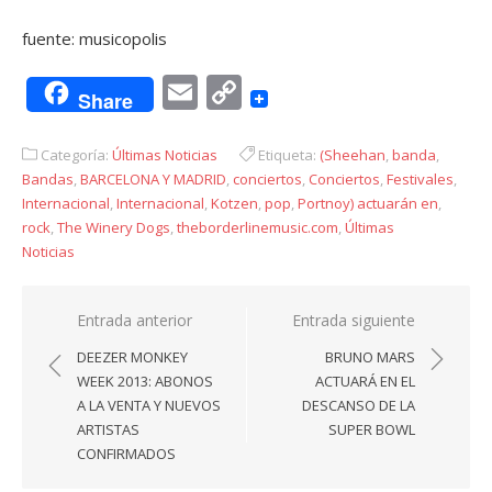
fuente: musicopolis
Email
Copy
Share
Link
Categoría:
Últimas Noticias
Etiqueta:
(Sheehan
,
banda
,
Bandas
,
BARCELONA Y MADRID
,
conciertos
,
Conciertos
,
Festivales
,
Internacional
,
Internacional
,
Kotzen
,
pop
,
Portnoy) actuarán en
,
rock
,
The Winery Dogs
,
theborderlinemusic.com
,
Últimas
Noticias
Navegación
Entrada anterior
Entrada siguiente
de
DEEZER MONKEY
BRUNO MARS
entradas
WEEK 2013: ABONOS
ACTUARÁ EN EL
A LA VENTA Y NUEVOS
DESCANSO DE LA
ARTISTAS
SUPER BOWL
CONFIRMADOS