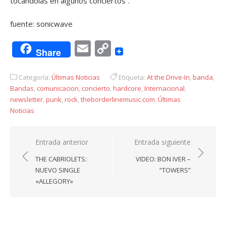
tocándolas en algunos conciertos”.
fuente: sonicwave
Email
Copy
Share
Link
Categoría:
Últimas Noticias
Etiqueta:
At the Drive-In
,
banda
,
Bandas
,
comunicacion
,
concierto
,
hardcore
,
Internacional
,
newsletter
,
punk
,
rock
,
theborderlinemusic.com
,
Últimas
Noticias
Navegación
Entrada anterior
Entrada siguiente
de
THE CABRIOLETS:
VIDEO: BON IVER –
entradas
NUEVO SINGLE
“TOWERS”
«ALLEGORY»