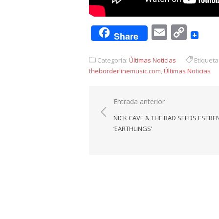
Email
Cop
Share
Link
Categoría:
Últimas Noticias
Etiqueta
theborderlinemusic.com
,
Últimas Noticias
Navegación
Entrada anterior
de
NICK CAVE & THE BAD SEEDS ESTRE
entradas
‘EARTHLINGS’