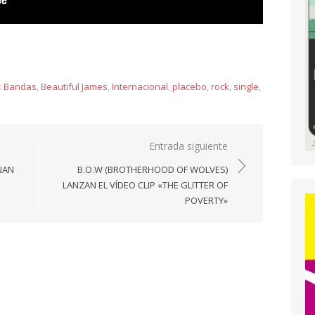
y
:
Bandas
,
Beautiful James
,
Internacional
,
placebo
,
rock
,
single
,
Entrada siguiente
NAN
B.O.W (BROTHERHOOD OF WOLVES)
LANZAN EL VÍDEO CLIP «THE GLITTER OF
POVERTY»