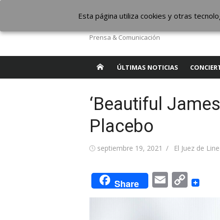
Saltar
The Borderline Mus
Esta página utiliza cookies y otras tecno
al
contenido
Prensa & Comunicación
ÚLTIMAS NOTICIAS
CONCIER
‘Beautiful James’
Placebo
Publicada
Autor
septiembre 19, 2021
El Juez de Lin
el
Email
Cop
Share
Link