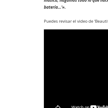
música, hagamos todo lo que hac
batería…'».
Puedes revisar el video de ‘Beauti