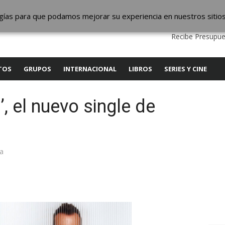
ic
logías para que podamos mejorar su experiencia en nuestros sitio
QUIENES SOMOS
CONTACTO
SERVICIOS
EDITA
Recibe Presupue
TOS
GRUPOS
INTERNACIONAL
LIBROS
SERIES Y CINE
, el nuevo single de
ea
y