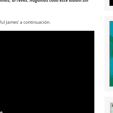
emos, al revés. Hagamos todo este álbum sin
ful James’ a continuación.