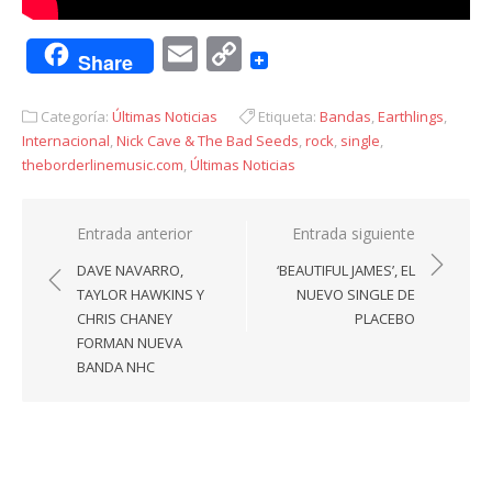
Email
Copy
Share
Link
Categoría:
Últimas Noticias
Etiqueta:
Bandas
,
Earthlings
,
Internacional
,
Nick Cave & The Bad Seeds
,
rock
,
single
,
theborderlinemusic.com
,
Últimas Noticias
Navegación
Entrada anterior
Entrada siguiente
de
DAVE NAVARRO,
‘BEAUTIFUL JAMES’, EL
entradas
TAYLOR HAWKINS Y
NUEVO SINGLE DE
CHRIS CHANEY
PLACEBO
FORMAN NUEVA
BANDA NHC