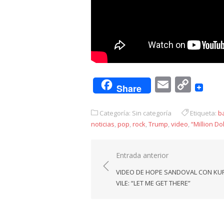
Email
Cop
Share
Link
Categoría: Sin categoría
Etiqueta:
b
noticias
,
pop
,
rock
,
Trump
,
video
,
“Million Do
Navegación
Entrada anterior
de
VIDEO DE HOPE SANDOVAL CON KU
entradas
VILE: “LET ME GET THERE”