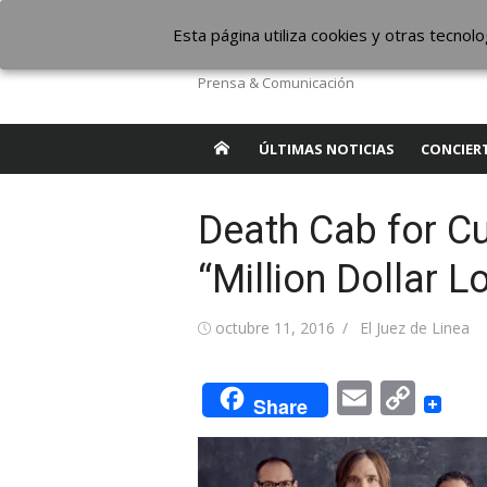
Saltar
The Borderline Mus
Esta página utiliza cookies y otras tecno
al
contenido
Prensa & Comunicación
ÚLTIMAS NOTICIAS
CONCIER
Death Cab for Cu
“Million Dollar L
Publicada
Autor
octubre 11, 2016
El Juez de Linea
el
Email
Cop
Share
Link