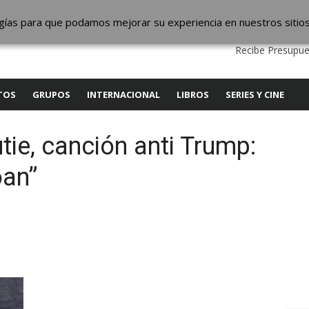
ic
logías para que podamos mejorar su experiencia en nuestros sitio
QUIENES SOMOS
CONTACTO
SERVICIOS
EDITA
Recibe Presupue
TOS
GRUPOS
INTERNACIONAL
LIBROS
SERIES Y CINE
tie, canción anti Trump:
oan”
y