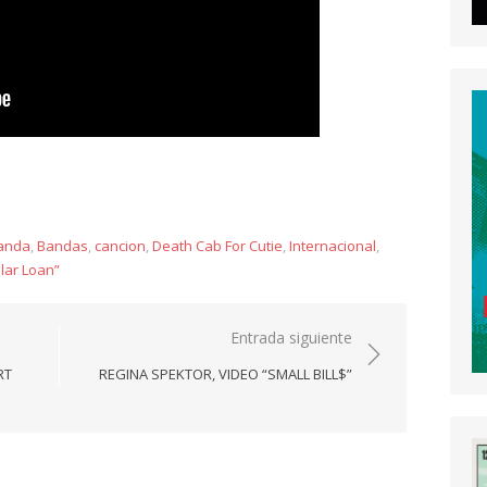
y
anda
,
Bandas
,
cancion
,
Death Cab For Cutie
,
Internacional
,
llar Loan”
Entrada siguiente
RT
REGINA SPEKTOR, VIDEO “SMALL BILL$”