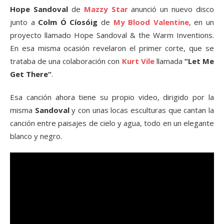
Hope Sandoval
de
Mazzy Star
anunció un nuevo disco
junto a
Colm Ó Cíosóig
de
My Blood Valentine
, en un
proyecto llamado Hope Sandoval & the Warm Inventions.
En esa misma ocasión revelaron el primer corte, que se
trataba de una colaboración con
Kurt Vile
llamada
“Let Me
Get There“
.
Esa canción ahora tiene su propio video, dirigido por la
misma
Sandoval
y con unas locas esculturas que cantan la
canción entre paisajes de cielo y agua, todo en un elegante
blanco y negro.