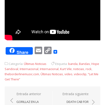
Email
Copy
Share
Link
Categoría:
Últimas Noticias
Etiqueta:
banda
,
Bandas
,
Hope
Sandoval
,
Internacional
,
Internacional
,
Kurt Vile
,
noticias
,
rock
,
theborderlinemusic.com
,
Últimas Noticias
,
video
,
videoclip
,
“Let Me
Get There”
Navegación
Entrada anterior
Entrada siguiente
de
GORILLAZ EN LA
DEATH CAB FOR