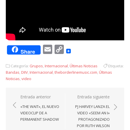
Email
Copy
Share
Link
Categoría:
Grupos
,
Internacional
,
Últimas Noticias
Etiqueta:
Bandas
,
DIIV
,
Internacional
,
theborderlinemusic.com
,
Últimas
Noticias
,
video
Navegación
Entrada anterior
Entrada siguiente
de
«THE WAIT», EL NUEVO
PJ HARVEY LANZA EL
entradas
VIDEOCLIP DE A
VIDEO «SEEM AN I»
PERMANENT SHADOW
PROTAGONIZADO
POR RUTH WILSON