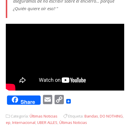
aseguramos de no escribir sobre el encierro… porque
¿Quién quiere oír eso? ”
Email
Copy
Share
Link
Categoría:
Últimas Noticias
Etiqueta:
Bandas
,
DO NOTHING
,
ep
,
Internacional
,
UBER ALLES
,
Últimas Noticias