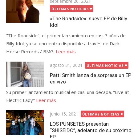
Publicada
septiembre 20, 2021
el
ÚLTIMAS NOTICIAS
«The Roadside»: nuevo EP de Billy
Idol
"The Roadside", el primer lanzamiento en casi 7 años de
Billy Idol, ya se encuentra disponible a través de Dark
Horse Records / BMG.
Leer más
Publicada
agosto 31, 2021
ÚLTIMAS NOTICIAS
el
Patti Smith lanza de sorpresa un EP
en vivo
Su primer lanzamiento musical en casi una década. "Live at
Electric Lady"
Leer más
Publicada
junio 15, 2021
ÚLTIMAS NOTICIAS
el
LOS PUNSETES presentan
“SHISEIDO”, adelanto de su próximo
EP.