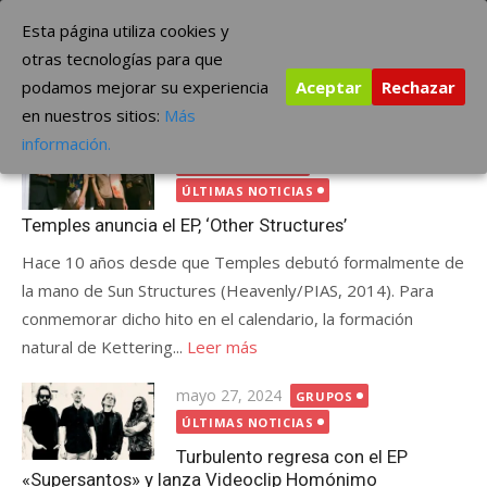
Saltar
The Borderline Music
Esta página utiliza cookies y
al
otras tecnologías para que
contenido
podamos mejorar su experiencia
Aceptar
Rechazar
Etiqueta:
ep
en nuestros sitios:
Más
Publicada
septiembre 11, 2024
GRUPOS
información.
el
INTERNACIONAL
ÚLTIMAS NOTICIAS
Temples anuncia el EP, ‘Other Structures’
Hace 10 años desde que Temples debutó formalmente de
la mano de Sun Structures (Heavenly/PIAS, 2014). Para
conmemorar dicho hito en el calendario, la formación
natural de Kettering...
Leer más
Publicada
mayo 27, 2024
GRUPOS
el
ÚLTIMAS NOTICIAS
Turbulento regresa con el EP
«Supersantos» y lanza Videoclip Homónimo