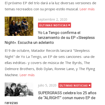
El próximo EP del trío dará a la luz diversas versiones de
temas recreados con su propio estilo musical.
Leer más
Publicada
septiembre 2, 2020
el
ÚLTIMAS NOTICIAS
Yo La Tengo confirma el
lanzamiento de su EP «Sleepless
Night». Escucha un adelanto
El 9 de octubre, Matador Records lanzará "Sleepless
Night" de Yo La Tengo, un EP de seis canciones -una de
ellas inéditas- y covers de música de The Byrds, The
Delmore Brothers, Bob Dylan, Ronnie Lane, y The Flying
Machine.
Leer más
Publicada
julio 5, 2020
ÚLTIMAS NOTICIAS
el
SUPERGRASS celebra los 25 años
de “ALRIGHT” conun nuevo EP de
rarezas