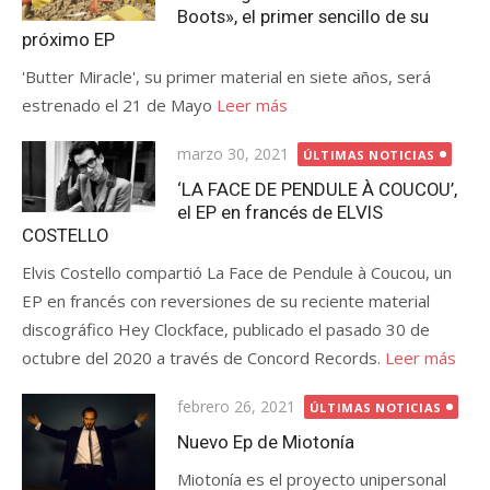
Boots», el primer sencillo de su
próximo EP
'Butter Miracle', su primer material en siete años, será
estrenado el 21 de Mayo
Leer más
Publicada
marzo 30, 2021
ÚLTIMAS NOTICIAS
el
‘LA FACE DE PENDULE À COUCOU’,
el EP en francés de ELVIS
COSTELLO
Elvis Costello compartió La Face de Pendule à Coucou, un
EP en francés con reversiones de su reciente material
discográfico Hey Clockface, publicado el pasado 30 de
octubre del 2020 a través de Concord Records.
Leer más
Publicada
febrero 26, 2021
ÚLTIMAS NOTICIAS
el
Nuevo Ep de Miotonía
Miotonía es el proyecto unipersonal