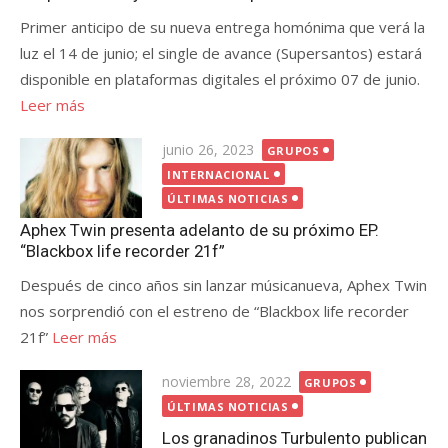
Primer anticipo de su nueva entrega homónima que verá la
luz el 14 de junio; el single de avance (Supersantos) estará
disponible en plataformas digitales el próximo 07 de junio.
Leer más
Publicada
junio 26, 2023
GRUPOS
el
INTERNACIONAL
ÚLTIMAS NOTICIAS
Aphex Twin presenta adelanto de su próximo EP.
“Blackbox life recorder 21f”
Después de cinco años sin lanzar músicanueva, Aphex Twin
nos sorprendió con el estreno de “Blackbox life recorder
21f”
Leer más
Publicada
noviembre 28, 2022
GRUPOS
el
ÚLTIMAS NOTICIAS
Los granadinos Turbulento publican