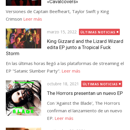
«Cavalcovers»
Versiones de Captain Beefheart, Taylor Swift y King
Crimson
Leer más
Publicada
marzo 15, 2022
ÚLTIMAS NOTICIAS
el
King Gizzard and the Lizard Wizard
edita EP junto a Tropical Fuck
Storm
En las últimas horas llegó a las plataformas de streaming el
EP "Satanic Slumber Party".
Leer más
Publicada
octubre 18, 2021
ÚLTIMAS NOTICIAS
el
The Horrors presentan un nuevo EP
Con 'Against the Blade', The Horrors
confirman el lanzamiento de un nuevo
EP.
Leer más