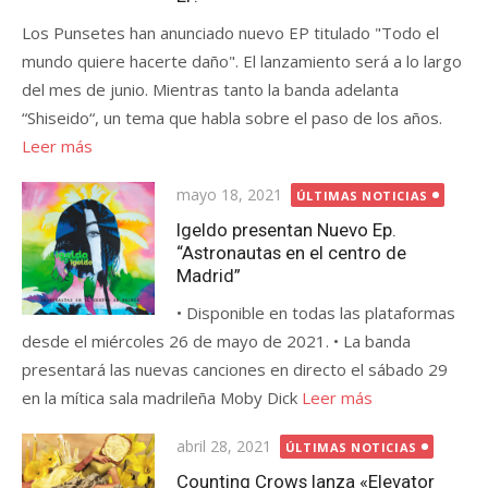
Los Punsetes han anunciado nuevo EP titulado "Todo el
mundo quiere hacerte daño". El lanzamiento será a lo largo
del mes de junio. Mientras tanto la banda adelanta
“Shiseido“, un tema que habla sobre el paso de los años.
Leer más
Publicada
mayo 18, 2021
ÚLTIMAS NOTICIAS
el
Igeldo presentan Nuevo Ep.
“Astronautas en el centro de
Madrid”
• Disponible en todas las plataformas
desde el miércoles 26 de mayo de 2021. • La banda
presentará las nuevas canciones en directo el sábado 29
en la mítica sala madrileña Moby Dick
Leer más
Publicada
abril 28, 2021
ÚLTIMAS NOTICIAS
el
Counting Crows lanza «Elevator