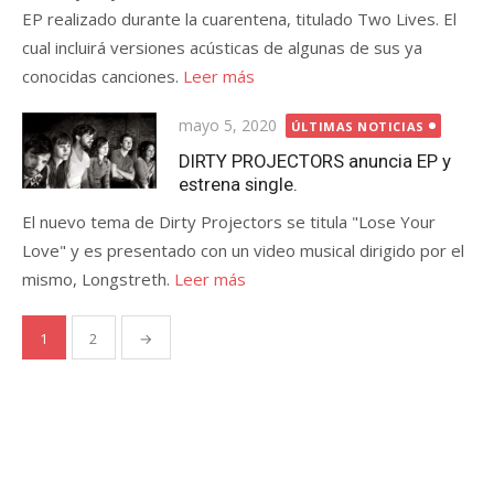
EP realizado durante la cuarentena, titulado Two Lives. El
cual incluirá versiones acústicas de algunas de sus ya
conocidas canciones.
Leer más
Publicada
mayo 5, 2020
ÚLTIMAS NOTICIAS
el
DIRTY PROJECTORS anuncia EP y
estrena single.
El nuevo tema de Dirty Projectors se titula "Lose Your
Love" y es presentado con un video musical dirigido por el
mismo, Longstreth.
Leer más
Paginación
1
2
→
de
entradas