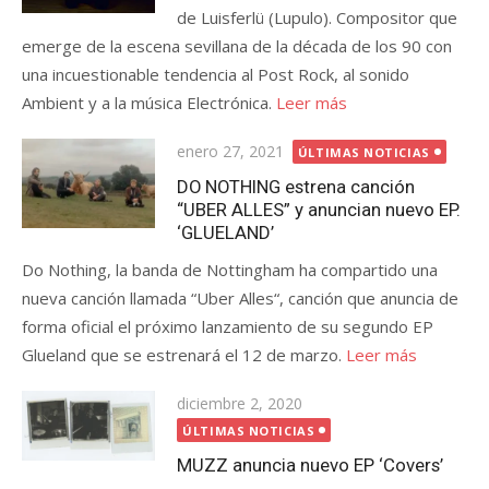
de Luisferlü (Lupulo). Compositor que
emerge de la escena sevillana de la década de los 90 con
una incuestionable tendencia al Post Rock, al sonido
Ambient y a la música Electrónica.
Leer más
Publicada
enero 27, 2021
ÚLTIMAS NOTICIAS
el
DO NOTHING estrena canción
“UBER ALLES” y anuncian nuevo EP.
‘GLUELAND’
Do Nothing, la banda de Nottingham ha compartido una
nueva canción llamada “Uber Alles“, canción que anuncia de
forma oficial el próximo lanzamiento de su segundo EP
Glueland que se estrenará el 12 de marzo.
Leer más
Publicada
diciembre 2, 2020
el
ÚLTIMAS NOTICIAS
MUZZ anuncia nuevo EP ‘Covers’