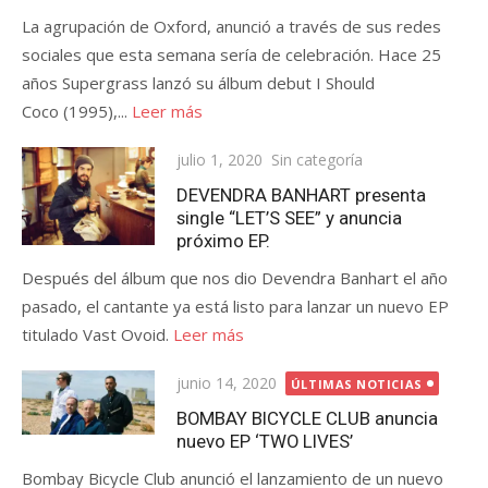
La agrupación de Oxford, anunció a través de sus redes
sociales que esta semana sería de celebración. Hace 25
años Supergrass lanzó su álbum debut I Should
Coco (1995),...
Leer más
Publicada
julio 1, 2020
Sin categoría
el
DEVENDRA BANHART presenta
single “LET’S SEE” y anuncia
próximo EP.
Después del álbum que nos dio Devendra Banhart el año
pasado, el cantante ya está listo para lanzar un nuevo EP
titulado Vast Ovoid.
Leer más
Publicada
junio 14, 2020
ÚLTIMAS NOTICIAS
el
BOMBAY BICYCLE CLUB anuncia
nuevo EP ‘TWO LIVES’
Bombay Bicycle Club anunció el lanzamiento de un nuevo