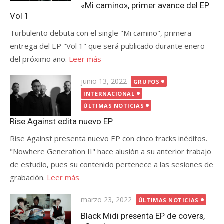
«Mi camino», primer avance del EP
Vol 1
Turbulento debuta con el single "Mi camino", primera
entrega del EP "Vol 1" que será publicado durante enero
del próximo año.
Leer más
Publicada
junio 13, 2022
GRUPOS
el
INTERNACIONAL
ÚLTIMAS NOTICIAS
Rise Against edita nuevo EP
Rise Against presenta nuevo EP con cinco tracks inéditos.
"Nowhere Generation II" hace alusión a su anterior trabajo
de estudio, pues su contenido pertenece a las sesiones de
grabación.
Leer más
Publicada
marzo 23, 2022
ÚLTIMAS NOTICIAS
el
Black Midi presenta EP de covers,