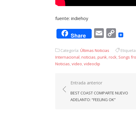
fuente: indiehoy
Email
Cop
Share
Link
Categoría:
Últimas Noticias
Etiqueta
Internacional
,
noticias
,
punk
,
rock
,
Songs fr
Noticias
,
video
,
videoclip
Navegación
Entrada anterior
de
BEST COAST COMPARTE NUEVO
entradas
ADELANTO: “FEELING OK”