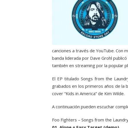
canciones a través de YouTube. Con mo
banda liderada por Dave Grohl publicó 
también en streaming por la popular p
El EP titulado Songs from the Laund
grabados en los primeros años de la b
cover “Kids in America” de Kim Wilde.
A continuación pueden escuchar complet
Foo Fighters – Songs from the Laund
01. Alone + Easy Target (demo)