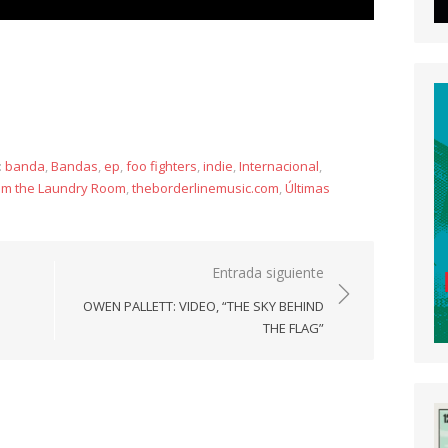
y
:
banda
,
Bandas
,
ep
,
foo fighters
,
indie
,
Internacional
,
om the Laundry Room
,
theborderlinemusic.com
,
Últimas
Entrada siguiente
OWEN PALLETT: VIDEO, “THE SKY BEHIND
THE FLAG”