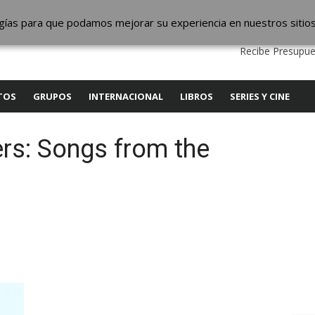
ic
logías para que podamos mejorar su experiencia en nuestros sitio
QUIENES SOMOS
CONTACTO
SERVICIOS
EDITA
Recibe Presupue
TOS
GRUPOS
INTERNACIONAL
LIBROS
SERIES Y CINE
rs: Songs from the
y