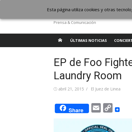
Saltar
The Borderline Mus
Esta página utiliza cookies y otras tecno
al
contenido
Prensa & Comunicación
ÚLTIMAS NOTICIAS
CONCIER
EP de Foo Fighte
Laundry Room
Publicada
Autor
abril 21, 2015
El Juez de Linea
el
Email
Cop
Share
Link