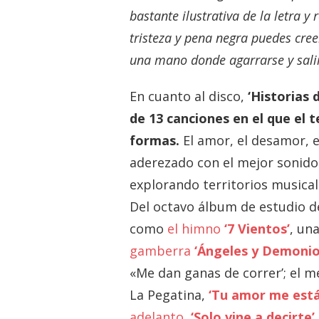
bastante ilustrativa de la letra 
tristeza y pena negra puedes cre
una mano donde agarrarse y salir
En cuanto al disco,
‘Historias
de 13 canciones en el que el 
formas.
El amor, el desamor, e
aderezado con el mejor sonido
explorando territorios musical
Del octavo álbum de estudio d
como
el himno
‘7 Vientos’
, un
gamberra
‘Ángeles y Demoni
«Me dan ganas de correr’; el 
La Pegatina,
‘Tu amor me est
adelanto,
‘Solo vine a decirte’