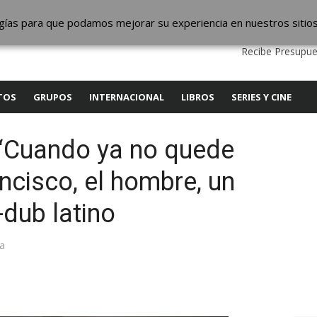
ic
logías para que podamos mejorar su experiencia en nuestros sitio
QUIENES SOMOS
CONTACTO
SERVICIOS
EDITA
Recibe Presupue
TOS
GRUPOS
INTERNACIONAL
LIBROS
SERIES Y CINE
 ‘Cuando ya no quede
ancisco, el hombre, un
dub latino
ea
y