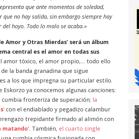
y representa que ante momentos de soledad,
er que no hay salida, sin embargo siempre hay
 del hoyo. Todo lo malo se acaba.»
 de Amor y Otras Mierdas’ será un álbum
tema central es el amor en todas sus
l amor tóxico, el amor propio,… todo ello
 de la banda granadina que sigue
es a los que impregna su particular estilo.
e Eskorzo ya conocemos algunas canciones:
a cumbia fronteriza de superación;
la
os
‘
con el endiablado y pegadizo calambur
merengazo trepidante firmado al alimón con
á matando’
. También,
el cuarto single
, una cumbia cósmica fusionada con