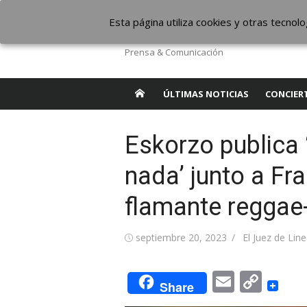
Saltar
The Borderline Mus
Esta página utiliza cookies y otras tecno
al
contenido
Prensa & Comunicación
ÚLTIMAS NOTICIAS
CONCIER
Eskorzo publica
nada’ junto a Fr
flamante reggae-
Publicada
Autor
septiembre 20, 2023
El Juez de Lin
el
Email
Cop
Share
Link