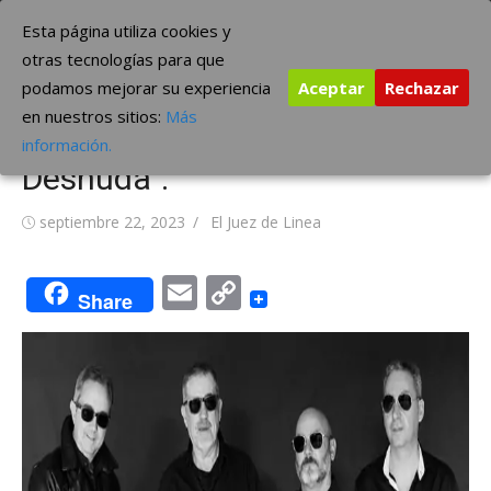
Saltar
The Borderline Music
Esta página utiliza cookies y
al
otras tecnologías para que
contenido
podamos mejorar su experiencia
Aceptar
Rechazar
Los granadinos Ojos de
en nuestros sitios:
Más
Blues publican el single “Alma
información.
Desnuda”.
Publicada
Autor
septiembre 22, 2023
El Juez de Linea
el
Email
Copy
Share
Link