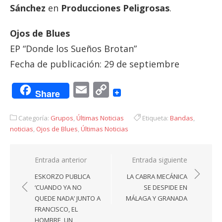
Sánchez
en
Producciones Peligrosas
.
Ojos de Blues
EP “Donde los Sueños Brotan”
Fecha de publicación: 29 de septiembre
Email
Copy
Share
Link
Categoría:
Grupos
,
Últimas Noticias
Etiqueta:
Bandas
,
noticias
,
Ojos de Blues
,
Últimas Noticias
Navegación
Entrada anterior
Entrada siguiente
de
ESKORZO PUBLICA
LA CABRA MECÁNICA
entradas
‘CUANDO YA NO
SE DESPIDE EN
QUEDE NADA’ JUNTO A
MÁLAGA Y GRANADA
FRANCISCO, EL
HOMBRE, UN