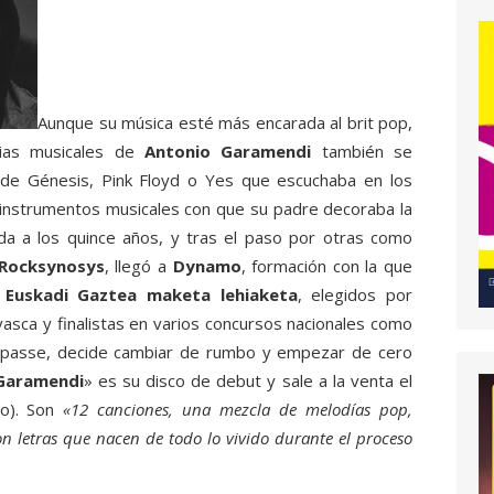
Aunque su música esté más encarada al brit pop,
cias musicales de
Antonio Garamendi
también se
s de Génesis, Pink Floyd o Yes que escuchaba en los
s instrumentos musicales con que su padre decoraba la
da a los quince años, y tras el paso por otras como
 Rocksynosys
, llegó a
Dynamo
, formación con la que
o
Euskadi Gaztea maketa lehiaketa
, elegidos por
asca y finalistas en varios concursos nacionales como
mpasse, decide cambiar de rumbo y empezar de cero
Garamendi
» es su disco de debut y sale a la venta el
io). Son
«12 canciones, una mezcla de melodías pop,
con letras que nacen de todo lo vivido durante el proceso