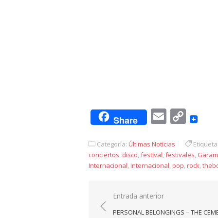
Email
Cop
Share
Link
Categoría:
Últimas Noticias
Etiqueta
conciertos
,
disco
,
festival
,
festivales
,
Garame
Internacional
,
Internacional
,
pop
,
rock
,
theb
Navegación
Entrada anterior
de
PERSONAL BELONGINGS – THE CEM