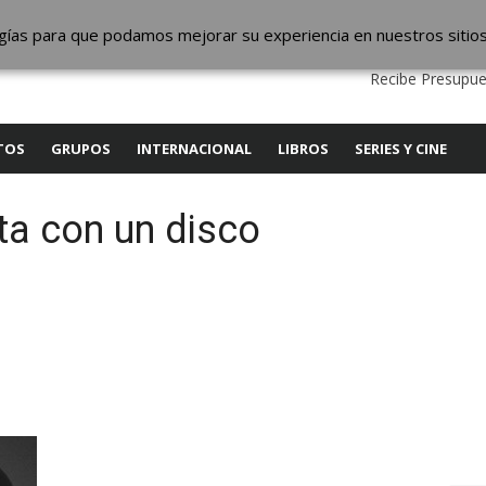
ic
logías para que podamos mejorar su experiencia en nuestros sitio
QUIENES SOMOS
CONTACTO
SERVICIOS
EDITA
Recibe Presupue
TOS
GRUPOS
INTERNACIONAL
LIBROS
SERIES Y CINE
a con un disco
y