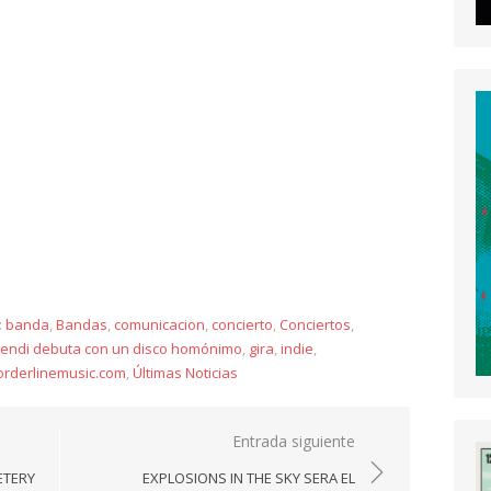
y
:
banda
,
Bandas
,
comunicacion
,
concierto
,
Conciertos
,
ndi debuta con un disco homónimo
,
gira
,
indie
,
orderlinemusic.com
,
Últimas Noticias
Entrada siguiente
ETERY
EXPLOSIONS IN THE SKY SERA EL