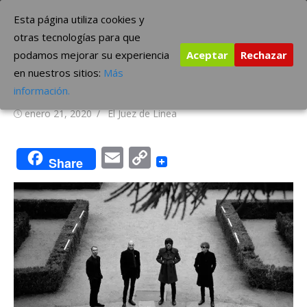
Saltar
The Borderline Music
Esta página utiliza cookies y
al
otras tecnologías para que
contenido
podamos mejorar su experiencia
Aceptar
Rechazar
Igeldo presenta «Ancha es
en nuestros sitios:
Más
Castilla», su nuevo EP
información.
Publicada
Autor
enero 21, 2020
El Juez de Linea
el
Email
Copy
Share
Link