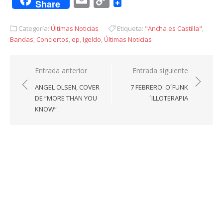
Share
Link
Categoría:
Últimas Noticias
Etiqueta:
"Ancha es Castilla"
,
Bandas
,
Conciertos
,
ep
,
Igeldo
,
Últimas Noticias
Navegación
Entrada anterior
Entrada siguiente
de
ANGEL OLSEN, COVER
7 FEBRERO: O´FUNK
entradas
DE “MORE THAN YOU
´ILLOTERAPIA
KNOW”