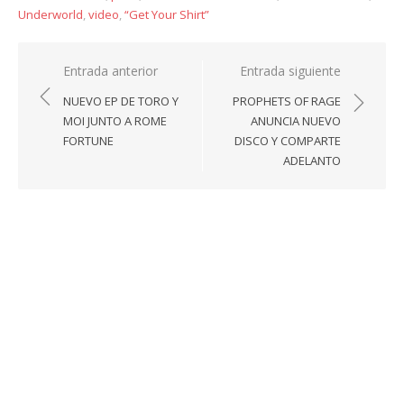
Underworld
,
video
,
“Get Your Shirt”
Navegación
Entrada anterior
Entrada siguiente
de
NUEVO EP DE TORO Y
PROPHETS OF RAGE
entradas
MOI JUNTO A ROME
ANUNCIA NUEVO
FORTUNE
DISCO Y COMPARTE
ADELANTO