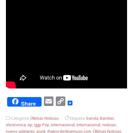
Email
Copy
Share
Link
Categoría:
Últimas Noticias
Etiqueta:
banda
,
Bandas
,
electronica
,
ep
,
Iggy Pop
,
Internacional
,
Internacional
,
noticias
,
nuevo adelanto
,
punk
,
theborderlinemusic.com
,
Últimas Noticias
,