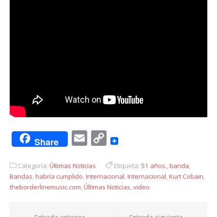
Email
Copy
Share
Link
Categoría:
Últimas Noticias
Etiqueta:
51 años.
,
banda
,
Bandas
,
habría cumplido
,
Internacional
,
Internacional
,
Kurt Cobain
,
theborderlinemusic.com
,
Últimas Noticias
,
video