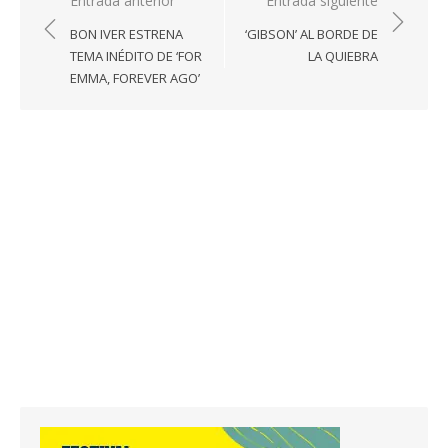
Navegación
Entrada anterior
Entrada siguiente
de
BON IVER ESTRENA
‘GIBSON’ AL BORDE DE
entradas
TEMA INÉDITO DE ‘FOR
LA QUIEBRA
EMMA, FOREVER AGO’