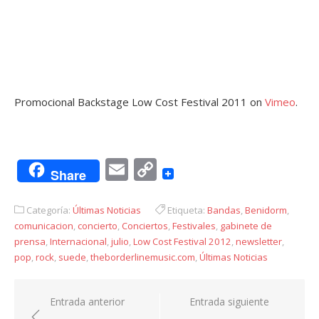
Promocional Backstage Low Cost Festival 2011
on
Vimeo
.
Email
Copy
Share
Link
Categoría:
Últimas Noticias
Etiqueta:
Bandas
,
Benidorm
,
comunicacion
,
concierto
,
Conciertos
,
Festivales
,
gabinete de
prensa
,
Internacional
,
julio
,
Low Cost Festival 2012
,
newsletter
,
pop
,
rock
,
suede
,
theborderlinemusic.com
,
Últimas Noticias
Navegación
Entrada anterior
Entrada siguiente