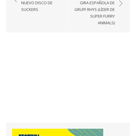
de
NUEVO DISCO DE
GIRA ESPAÑOLA DE
entradas
SUCKERS
GRUFF RHYS (LÍDER DE
SUPER FURRY
ANIMALS)