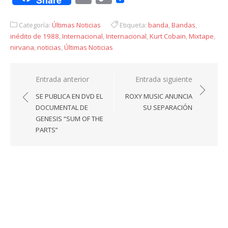
Share
Link
Categoría:
Últimas Noticias
Etiqueta:
banda
,
Bandas
,
inédito de 1988
,
Internacional
,
Internacional
,
Kurt Cobain
,
Mixtape
,
nirvana
,
noticias
,
Últimas Noticias
Navegación
Entrada anterior
Entrada siguiente
de
SE PUBLICA EN DVD EL
ROXY MUSIC ANUNCIA
entradas
DOCUMENTAL DE
SU SEPARACIÓN
GENESIS “SUM OF THE
PARTS”