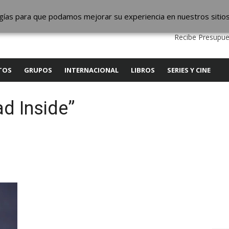
ic
logías para que podamos mejorar su experiencia en nuestros sitio
QUIENES SOMOS
CONTACTO
SERVICIOS
EDITA
Recibe Presupue
TOS
GRUPOS
INTERNACIONAL
LIBROS
SERIES Y CINE
d Inside”
y