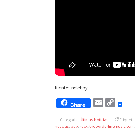
fuente: indiehoy
Email
Cop
Share
Link
Categoría:
Últimas Noticias
Etiqueta
noticias
,
pop
,
rock
,
theborderlinemusic.com