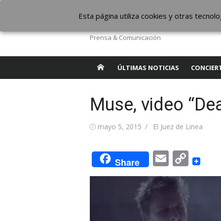
Saltar
The Borderline Mus
Esta página utiliza cookies y otras tecno
al
contenido
Prensa & Comunicación
ÚLTIMAS NOTICIAS
CONCIER
Muse, video “Dea
Publicada
Autor
mayo 5, 2015
El Juez de Linea
el
Email
Cop
Share
Link