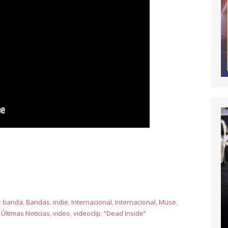
y
:
banda
,
Bandas
,
indie
,
Internacional
,
Internacional
,
Muse
,
,
Últimas Noticias
,
video
,
videoclip
,
“Dead Inside”