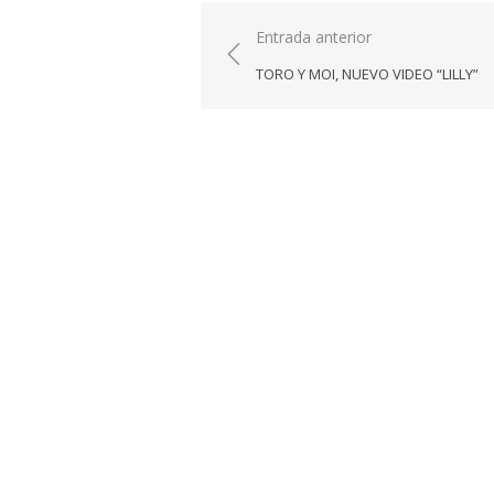
Navegación
Entrada anterior
de
TORO Y MOI, NUEVO VIDEO “LILLY”
entradas