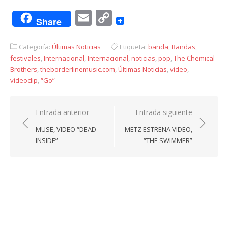
Email
Copy
Share
Link
Categoría:
Últimas Noticias
Etiqueta:
banda
,
Bandas
,
festivales
,
Internacional
,
Internacional
,
noticias
,
pop
,
The Chemical
Brothers
,
theborderlinemusic.com
,
Últimas Noticias
,
video
,
videoclip
,
“Go”
Navegación
Entrada anterior
Entrada siguiente
de
MUSE, VIDEO “DEAD
METZ ESTRENA VIDEO,
entradas
INSIDE”
“THE SWIMMER”