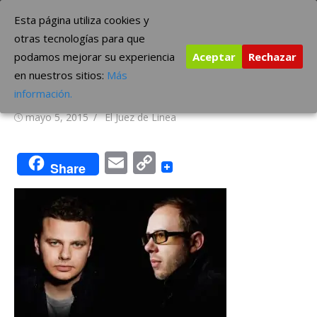
Saltar
The Borderline Music
Esta página utiliza cookies y
al
otras tecnologías para que
contenido
podamos mejorar su experiencia
Aceptar
Rechazar
The Chemical Brothers, video
en nuestros sitios:
Más
“Go”
información.
Publicada
Autor
mayo 5, 2015
El Juez de Linea
el
Email
Copy
Share
Link