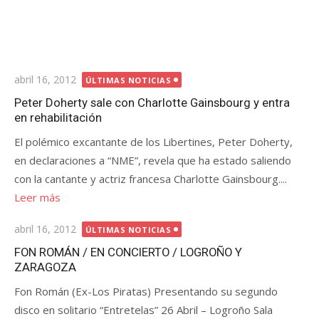
Publicada
abril 16, 2012
ÚLTIMAS NOTICIAS
el
Peter Doherty sale con Charlotte Gainsbourg y entra
en rehabilitación
El polémico excantante de los Libertines, Peter Doherty,
en declaraciones a “NME”, revela que ha estado saliendo
con la cantante y actriz francesa Charlotte Gainsbourg....
Leer más
Publicada
abril 16, 2012
ÚLTIMAS NOTICIAS
el
FON ROMÁN / EN CONCIERTO / LOGROÑO Y
ZARAGOZA
Fon Román (Ex-Los Piratas) Presentando su segundo
disco en solitario “Entretelas” 26 Abril – Logroño Sala