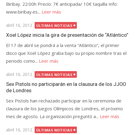
Biribay. 22:00h Precio: 7€ anticipada/ 10€ taquilla Info:
www.biribay.es...
Leer más
Publicada
abril 16, 2012
ÚLTIMAS NOTICIAS
el
Xoel López inicia la gira de presentación de “Atlántico”
El 17 de abril se pondrá a la venta “Atlántico”, el primer
disco que Xoel López graba bajo su propio nombre tras el
periodo como...
Leer más
Publicada
abril 16, 2012
ÚLTIMAS NOTICIAS
el
Sex Pistols no participarán en la clausura de los JJOO
de Londres
Sex Pistols han rechazado participar en la ceremonia de
clausura de los Juegos Olímpicos de Londres, el próximo
mes de agosto. La organización preguntó a...
Leer más
Publicada
abril 16, 2012
ÚLTIMAS NOTICIAS