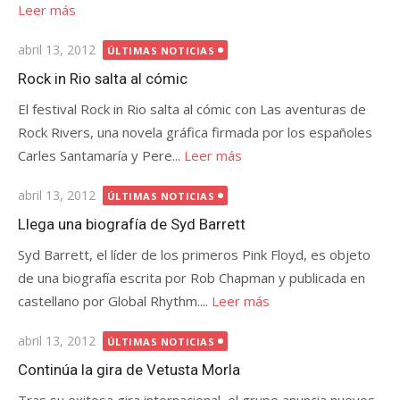
Leer más
Publicada
abril 13, 2012
ÚLTIMAS NOTICIAS
el
Rock in Rio salta al cómic
El festival Rock in Rio salta al cómic con Las aventuras de
Rock Rivers, una novela gráfica firmada por los españoles
Carles Santamaría y Pere...
Leer más
Publicada
abril 13, 2012
ÚLTIMAS NOTICIAS
el
Llega una biografía de Syd Barrett
Syd Barrett, el líder de los primeros Pink Floyd, es objeto
de una biografía escrita por Rob Chapman y publicada en
castellano por Global Rhythm....
Leer más
Publicada
abril 13, 2012
ÚLTIMAS NOTICIAS
el
Continúa la gira de Vetusta Morla