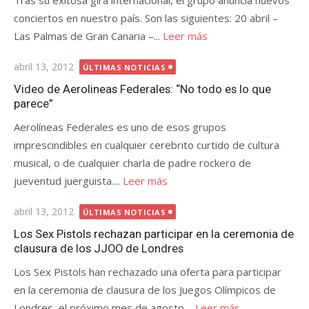
Tras su exitosa gira internacional, el grupo anuncia nuevos
conciertos en nuestro país. Son las siguientes: 20 abril –
Las Palmas de Gran Canaria –...
Leer más
Publicada
abril 13, 2012
ÚLTIMAS NOTICIAS
el
Video de Aerolineas Federales: “No todo es lo que
parece”
Aerolíneas Federales es uno de esos grupos
imprescindibles en cualquier cerebrito curtido de cultura
musical, o de cualquier charla de padre rockero de
jueventud juerguista....
Leer más
Publicada
abril 13, 2012
ÚLTIMAS NOTICIAS
el
Los Sex Pistols rechazan participar en la ceremonia de
clausura de los JJOO de Londres
Los Sex Pistols han rechazado una oferta para participar
en la ceremonia de clausura de los Juegos Olímpicos de
Londres, el próximo mes de agosto....
Leer más