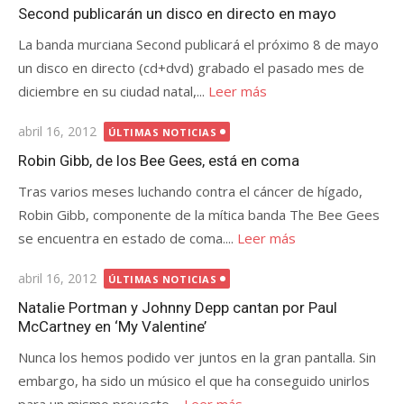
el
Second publicarán un disco en directo en mayo
La banda murciana Second publicará el próximo 8 de mayo
un disco en directo (cd+dvd) grabado el pasado mes de
diciembre en su ciudad natal,...
Leer más
Publicada
abril 16, 2012
ÚLTIMAS NOTICIAS
el
Robin Gibb, de los Bee Gees, está en coma
Tras varios meses luchando contra el cáncer de hígado,
Robin Gibb, componente de la mítica banda The Bee Gees
se encuentra en estado de coma....
Leer más
Publicada
abril 16, 2012
ÚLTIMAS NOTICIAS
el
Natalie Portman y Johnny Depp cantan por Paul
McCartney en ‘My Valentine’
Nunca los hemos podido ver juntos en la gran pantalla. Sin
embargo, ha sido un músico el que ha conseguido unirlos