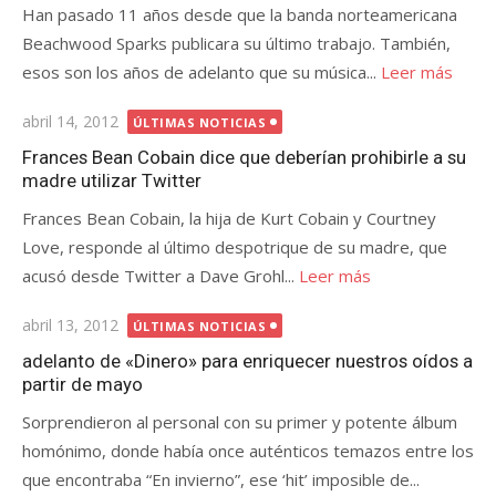
Han pasado 11 años desde que la banda norteamericana
Beachwood Sparks publicara su último trabajo. También,
esos son los años de adelanto que su música...
Leer más
Publicada
abril 14, 2012
ÚLTIMAS NOTICIAS
el
Frances Bean Cobain dice que deberían prohibirle a su
madre utilizar Twitter
Frances Bean Cobain, la hija de Kurt Cobain y Courtney
Love, responde al último despotrique de su madre, que
acusó desde Twitter a Dave Grohl...
Leer más
Publicada
abril 13, 2012
ÚLTIMAS NOTICIAS
el
adelanto de «Dinero» para enriquecer nuestros oídos a
partir de mayo
Sorprendieron al personal con su primer y potente álbum
homónimo, donde había once auténticos temazos entre los
que encontraba “En invierno”, ese ‘hit’ imposible de...