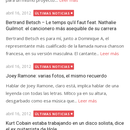
para un mismo proyecto....
Leer más
Publicada
abril 16, 2012
ÚLTIMAS NOTICIAS
el
Bertrand Betsch – Le temps qu’il faut feat. Nathalie
Guilmot: el cancionero más asequible de su carrera
Bertrand Betsch es para mí, junto a Dominique A, el
representante más cualificado de la llamada nueva chanson
francesa, en su versión masculina. El cantante...
Leer más
Publicada
abril 16, 2012
ÚLTIMAS NOTICIAS
el
Joey Ramone: varias fotos, el mismo recuerdo
Hablar de Joey Ramone, claro está, implica hablar de una
leyenda con todas las letras. Mítico ya en su altura,
desgarbado como esa música que...
Leer más
Publicada
abril 16, 2012
ÚLTIMAS NOTICIAS
el
Kurt Cobain estaba trabajando en un disco solista, dice
el ex guitarrista de Hole