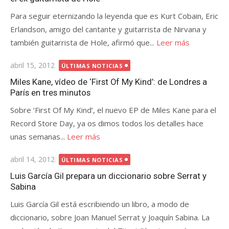
Para seguir eternizando la leyenda que es Kurt Cobain, Eric
Erlandson, amigo del cantante y guitarrista de Nirvana y
también guitarrista de Hole, afirmó que...
Leer más
Publicada
abril 15, 2012
ÚLTIMAS NOTICIAS
el
Miles Kane, vídeo de ‘First Of My Kind’: de Londres a
París en tres minutos
Sobre ‘First Of My Kind’, el nuevo EP de Miles Kane para el
Record Store Day, ya os dimos todos los detalles hace
unas semanas...
Leer más
Publicada
abril 14, 2012
ÚLTIMAS NOTICIAS
el
Luis García Gil prepara un diccionario sobre Serrat y
Sabina
Luis García Gil está escribiendo un libro, a modo de
diccionario, sobre Joan Manuel Serrat y Joaquín Sabina. La