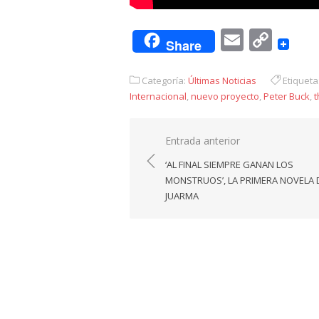
Email
Cop
Share
Link
Categoría:
Últimas Noticias
Etiqueta
Internacional
,
nuevo proyecto
,
Peter Buck
,
t
Navegación
Entrada anterior
de
‘AL FINAL SIEMPRE GANAN LOS
entradas
MONSTRUOS’, LA PRIMERA NOVELA 
JUARMA