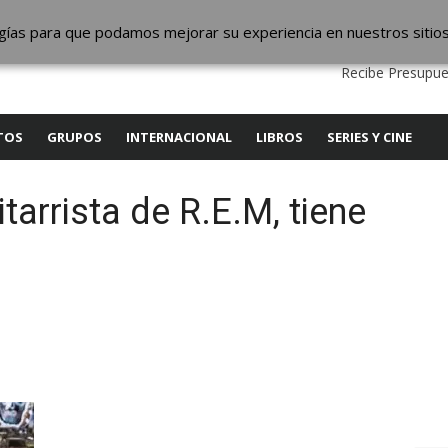
ic
logías para que podamos mejorar su experiencia en nuestros sitio
QUIENES SOMOS
CONTACTO
SERVICIOS
EDITA
Recibe Presupue
TOS
GRUPOS
INTERNACIONAL
LIBROS
SERIES Y CINE
itarrista de R.E.M, tiene
y