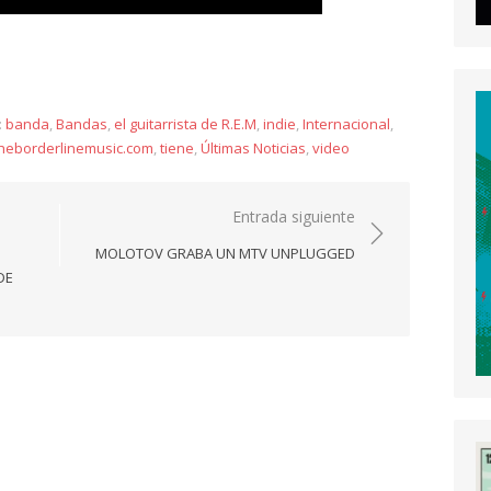
y
:
banda
,
Bandas
,
el guitarrista de R.E.M
,
indie
,
Internacional
,
heborderlinemusic.com
,
tiene
,
Últimas Noticias
,
video
Entrada siguiente
MOLOTOV GRABA UN MTV UNPLUGGED
DE