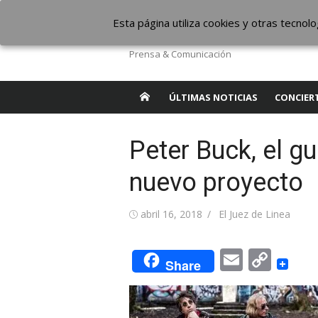
Saltar
The Borderline Mus
Esta página utiliza cookies y otras tecno
al
contenido
Prensa & Comunicación
ÚLTIMAS NOTICIAS
CONCIER
Peter Buck, el gu
nuevo proyecto
Publicada
Autor
abril 16, 2018
El Juez de Linea
el
Email
Cop
Share
Link