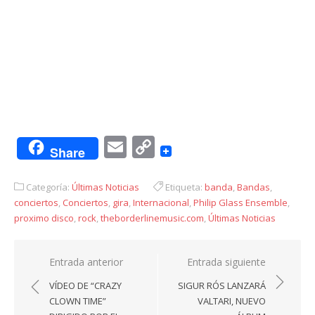
Email
Copy
Share
Link
Categoría:
Últimas Noticias
Etiqueta:
banda
,
Bandas
,
conciertos
,
Conciertos
,
gira
,
Internacional
,
Philip Glass Ensemble
,
proximo disco
,
rock
,
theborderlinemusic.com
,
Últimas Noticias
Navegación
Entrada anterior
Entrada siguiente
de
VÍDEO DE “CRAZY
SIGUR RÓS LANZARÁ
entradas
CLOWN TIME”
VALTARI, NUEVO