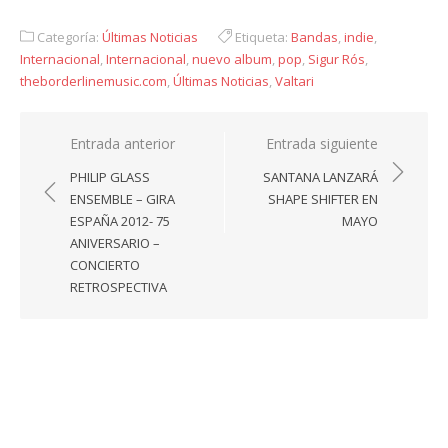
Link
Categoría:
Últimas Noticias
Etiqueta:
Bandas
,
indie
,
Internacional
,
Internacional
,
nuevo album
,
pop
,
Sigur Rós
,
theborderlinemusic.com
,
Últimas Noticias
,
Valtari
Navegación
Entrada anterior
Entrada siguiente
de
PHILIP GLASS
SANTANA LANZARÁ
entradas
ENSEMBLE – GIRA
SHAPE SHIFTER EN
ESPAÑA 2012- 75
MAYO
ANIVERSARIO –
CONCIERTO
RETROSPECTIVA