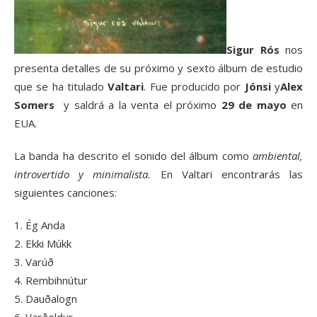
Sigur Rós
nos
presenta detalles de su próximo y sexto álbum de estudio
que se ha titulado
Valtari
. Fue producido por
Jónsi
y
Alex
Somers
y saldrá a la venta el próximo
29 de mayo
en
EUA.
La banda ha descrito el sonido del álbum como
ambiental,
introvertido y minimalista.
En Valtari encontrarás las
siguientes canciones:
1. Ég Anda
2. Ekki Múkk
3. Varúð
4. Rembihnútur
5. Dauðalogn