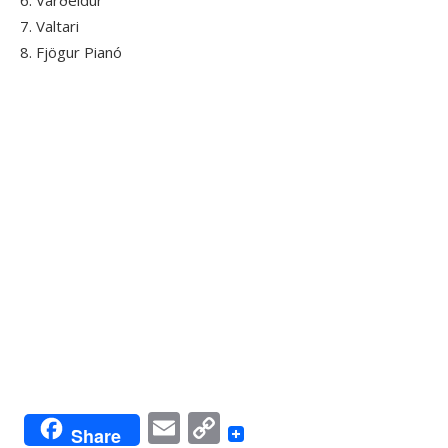
6. Varðeldur
7. Valtari
8. Fjögur Pianó
Email
Copy
Share