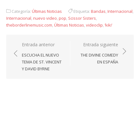
Link
Categoría:
Últimas Noticias
Etiqueta:
Bandas
,
Internacional
,
Internacional
,
nuevo video
,
pop
,
Scissor Sisters
,
theborderlinemusic.com
,
Últimas Noticias
,
videoclip
,
‘kiki’
Navegación
Entrada anterior
Entrada siguiente
de
ESCUCHA EL NUEVO
THE DIVINE COMEDY
entradas
TEMA DE ST. VINCENT
EN ESPAÑA
Y DAVID BYRNE