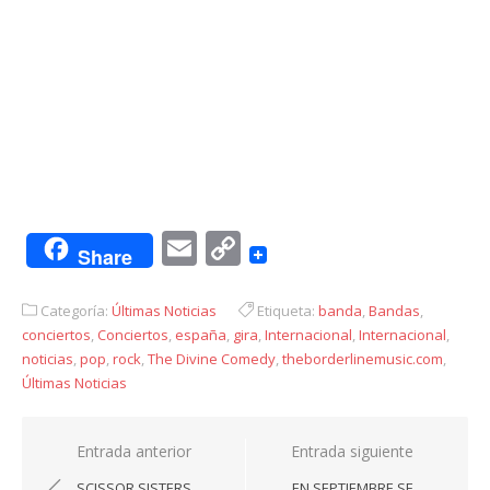
Email
Copy
Share
Link
Categoría:
Últimas Noticias
Etiqueta:
banda
,
Bandas
,
conciertos
,
Conciertos
,
españa
,
gira
,
Internacional
,
Internacional
,
noticias
,
pop
,
rock
,
The Divine Comedy
,
theborderlinemusic.com
,
Últimas Noticias
Navegación
Entrada anterior
Entrada siguiente
de
SCISSOR SISTERS
EN SEPTIEMBRE SE