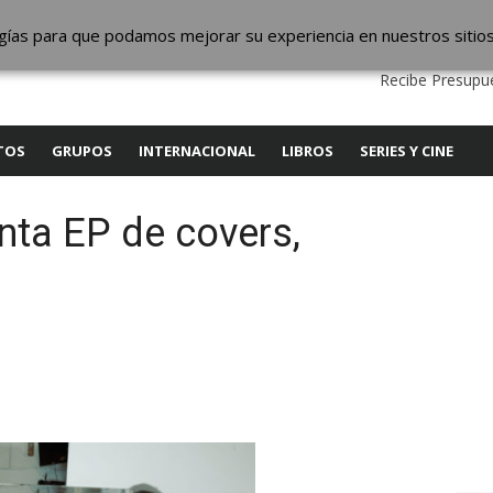
ic
logías para que podamos mejorar su experiencia en nuestros sitio
QUIENES SOMOS
CONTACTO
SERVICIOS
EDIT
Recibe Presupue
TOS
GRUPOS
INTERNACIONAL
LIBROS
SERIES Y CINE
nta EP de covers,
y