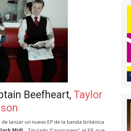
ptain Beefheart,
Taylor
mson
 de lanzar un nuevo EP de la banda británica
lack Midi
. Titulado “Cavalcovers”, el EP, que