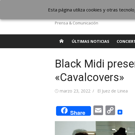
Saltar
The Borderline Mus
Esta página utiliza cookies y otras tecno
al
contenido
Prensa & Comunicación
ÚLTIMAS NOTICIAS
CONCIER
Black Midi prese
«Cavalcovers»
Publicada
Autor
marzo 23, 2022
El Juez de Linea
el
Email
Cop
Share
Link