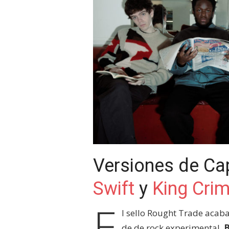
Versiones de Ca
Swift
y
King Cri
E
l sello Rought Trade acaba
de de rock experimental,
B