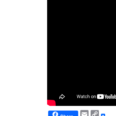
Email
Cop