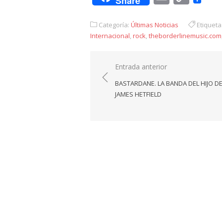
Share
Link
Categoría:
Últimas Noticias
Etiqueta
Internacional
,
rock
,
theborderlinemusic.com
Navegación
Entrada anterior
de
BASTARDANE. LA BANDA DEL HIJO D
entradas
JAMES HETFIELD