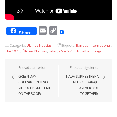
Email
Copy
Share
Link
Categoría:
Últimas Noticias
Etiqueta:
Bandas
,
Internacional
,
The 1975
,
Últimas Noticias
,
video
,
«Me & You Together Song»
Navegación
Entrada anterior
Entrada siguiente
de
GREEN DAY
NADA SURF ESTRENA
entradas
COMPARTE NUEVO
NUEVO TRABAJO
VIDEOCLIP «MEET ME
«NEVER NOT
ON THE ROOF»
TOGETHER»