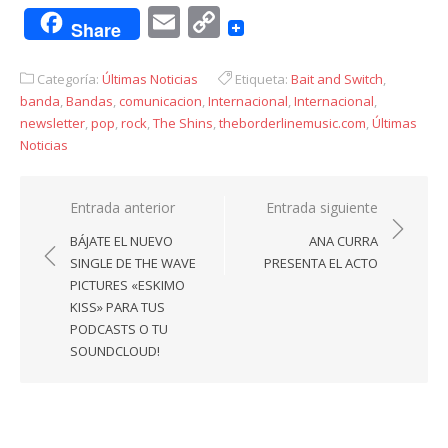
Email
Copy
Share
Link
Categoría:
Últimas Noticias
Etiqueta:
Bait and Switch
,
banda
,
Bandas
,
comunicacion
,
Internacional
,
Internacional
,
newsletter
,
pop
,
rock
,
The Shins
,
theborderlinemusic.com
,
Últimas
Noticias
Navegación
Entrada anterior
Entrada siguiente
de
BÁJATE EL NUEVO
ANA CURRA
entradas
SINGLE DE THE WAVE
PRESENTA EL ACTO
PICTURES «ESKIMO
KISS» PARA TUS
PODCASTS O TU
SOUNDCLOUD!