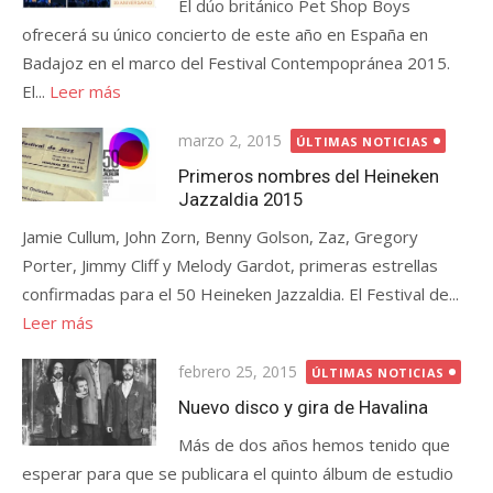
El dúo británico Pet Shop Boys
ofrecerá su único concierto de este año en España en
Badajoz en el marco del Festival Contempopránea 2015.
El...
Leer más
Publicada
marzo 2, 2015
ÚLTIMAS NOTICIAS
el
Primeros nombres del Heineken
Jazzaldia 2015
Jamie Cullum, John Zorn, Benny Golson, Zaz, Gregory
Porter, Jimmy Cliff y Melody Gardot, primeras estrellas
confirmadas para el 50 Heineken Jazzaldia. El Festival de...
Leer más
Publicada
febrero 25, 2015
ÚLTIMAS NOTICIAS
el
Nuevo disco y gira de Havalina
Más de dos años hemos tenido que
esperar para que se publicara el quinto álbum de estudio