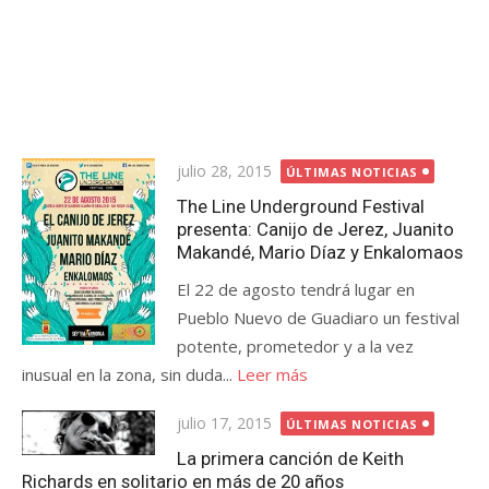
Publicada
julio 28, 2015
ÚLTIMAS NOTICIAS
el
The Line Underground Festival
presenta: Canijo de Jerez, Juanito
Makandé, Mario Díaz y Enkalomaos
El 22 de agosto tendrá lugar en
Pueblo Nuevo de Guadiaro un festival
potente, prometedor y a la vez
inusual en la zona, sin duda...
Leer más
Publicada
julio 17, 2015
ÚLTIMAS NOTICIAS
el
La primera canción de Keith
Richards en solitario en más de 20 años