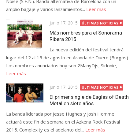
Noise (S.E.N.). Banda alternativa de Barcelona con un
amplio bagaje y varios lanzamientos...
Leer más
Publicada
junio 17, 2015
ÚLTIMAS NOTICIAS
el
Más nombres para el Sonorama
Ribera 2015
La nueva edición del festival tendrá
lugar del 12 al 15 de agosto en Aranda de Duero (Burgos).
Los nombres anunciados hoy son 2ManyDjs, Sidonie,...
Leer más
Publicada
junio 17, 2015
ÚLTIMAS NOTICIAS
el
El primer single de Eagles of Death
Metal en siete años
La banda liderada por Jesse Hughes y Josh Homme
actuará este fin de semana en el Azkena Rock Festival
2015. Complexity es el adelanto del...
Leer más