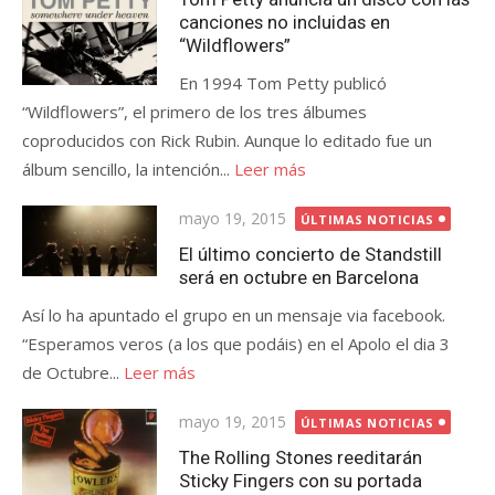
canciones no incluidas en
“Wildflowers”
En 1994 Tom Petty publicó
“Wildflowers”, el primero de los tres álbumes
coproducidos con Rick Rubin. Aunque lo editado fue un
álbum sencillo, la intención...
Leer más
Publicada
mayo 19, 2015
ÚLTIMAS NOTICIAS
el
El último concierto de Standstill
será en octubre en Barcelona
Así lo ha apuntado el grupo en un mensaje via facebook.
“Esperamos veros (a los que podáis) en el Apolo el dia 3
de Octubre...
Leer más
Publicada
mayo 19, 2015
ÚLTIMAS NOTICIAS
el
The Rolling Stones reeditarán
Sticky Fingers con su portada