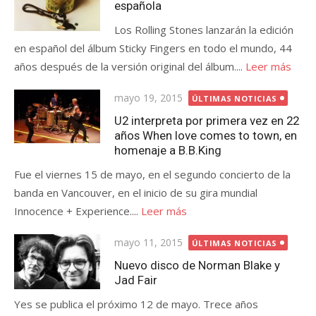
española
Los Rolling Stones lanzarán la edición
en español del álbum Sticky Fingers en todo el mundo, 44 ​​
años después de la versión original del álbum....
Leer más
Publicada
mayo 19, 2015
ÚLTIMAS NOTICIAS
el
U2 interpreta por primera vez en 22
años When love comes to town, en
homenaje a B.B.King
Fue el viernes 15 de mayo, en el segundo concierto de la
banda en Vancouver, en el inicio de su gira mundial
Innocence + Experience....
Leer más
Publicada
mayo 11, 2015
ÚLTIMAS NOTICIAS
el
Nuevo disco de Norman Blake y
Jad Fair
Yes se publica el próximo 12 de mayo. Trece años