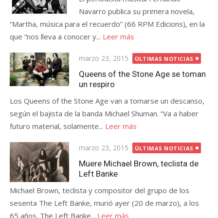
Navarro publica su primera novela,
“Martha, música para el recuerdo” (66 RPM Edicions), en la
que “nos lleva a conocer y...
Leer más
Publicada
marzo 23, 2015
ÚLTIMAS NOTICIAS
el
Queens of the Stone Age se toman
un respiro
Los Queens of the Stone Age van a tomarse un descanso,
según el bajista de la banda Michael Shuman. “Va a haber
futuro material, solamente...
Leer más
Publicada
marzo 23, 2015
ÚLTIMAS NOTICIAS
el
Muere Michael Brown, teclista de
Left Banke
Michael Brown, teclista y compositor del grupo de los
sesenta The Left Banke, murió ayer (20 de marzo), a los
65 años. The Left Banke...
Leer más