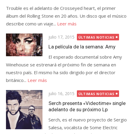
Trouble es el adelanto de Crosseyed heart, el primer
álbum del Rolling Stone en 20 años. Un disco que el músico
describe como un viaje...
Leer más
Publicada
julio 17, 2015
ÚLTIMAS NOTICIAS
el
La película de la semana: Amy
El esperado documental sobre Amy
Winehouse se estrenará el próximo fin de semana en
nuestro país. El mismo ha sido dirigido por el director
británico...
Leer más
Publicada
julio 16, 2015
ÚLTIMAS NOTICIAS
el
Serch presenta «Videotime» single
adelanto de su próximo Lp
Serch, es el nuevo proyecto de Sergio
Salesa, vocalista de Some Electric