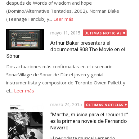
después de Words of wisdom and hope
(Domino/Alternative Tentacles, 2002), Norman Blake
(Teenage Fanclub) y...
Leer más
Publicada
mayo 11, 2015
ÚLTIMAS NOTICIAS
el
Arthur Baker presentará el
documental 808 The Movie en el
Sónar
Dos actuaciones más confirmadas en el escenario
SonarVillage de Sonar de Día: el joven y genial
instrumentista y compositor de Toronto Owen Pallett y
el...
Leer más
Publicada
marzo 24, 2015
ÚLTIMAS NOTICIAS
el
“Martha, música para el recuerdo”
es la primera novela de Fernando
Navarro
El periodista musical Fernando