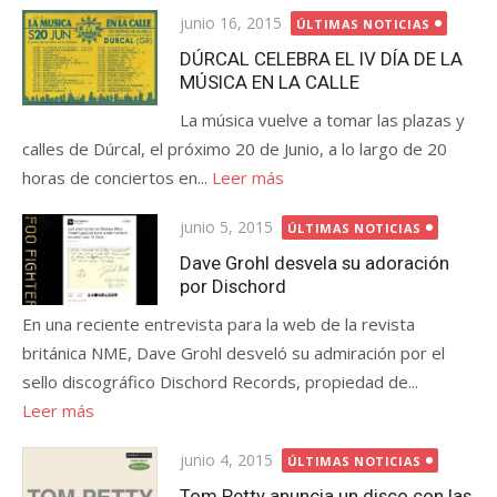
Publicada
junio 16, 2015
ÚLTIMAS NOTICIAS
el
DÚRCAL CELEBRA EL IV DÍA DE LA
MÚSICA EN LA CALLE
La música vuelve a tomar las plazas y
calles de Dúrcal, el próximo 20 de Junio, a lo largo de 20
horas de conciertos en...
Leer más
Publicada
junio 5, 2015
ÚLTIMAS NOTICIAS
el
Dave Grohl desvela su adoración
por Dischord
En una reciente entrevista para la web de la revista
británica NME, Dave Grohl desveló su admiración por el
sello discográfico Dischord Records, propiedad de...
Leer más
Publicada
junio 4, 2015
ÚLTIMAS NOTICIAS
el
Tom Petty anuncia un disco con las