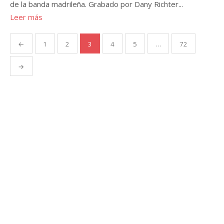
de la banda madrileña. Grabado por Dany Richter...
Leer más
Paginación
←
1
2
3
4
5
…
72
de
entradas
→