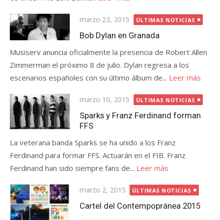
Publicada
marzo 23, 2015
ÚLTIMAS NOTICIAS
el
Bob Dylan en Granada
Musiserv anuncia oficialmente la presencia de Robert Allen
Zimmerman el próximo 8 de julio. Dylan regresa a los
escenarios españoles con su último álbum de...
Leer más
Publicada
marzo 10, 2015
ÚLTIMAS NOTICIAS
el
Sparks y Franz Ferdinand forman
FFS
La veterana banda Sparks se ha unido a los Franz
Ferdinand para formar FFS. Actuarán en el FIB. Franz
Ferdinand han sido siempre fans de...
Leer más
Publicada
marzo 2, 2015
ÚLTIMAS NOTICIAS
el
Cartel del Contempopránea 2015